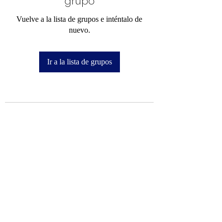
grupo
Vuelve a la lista de grupos e inténtalo de
nuevo.
Ir a la lista de grupos
Mi Camino hacia la Cima
info@micaminohacialacima.com