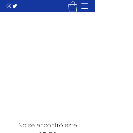
Mi Camino hacia la Cima
Liderazgo & Ingeniería Humana
info@micaminohacialacima.com
+573002134827
No se encontró este