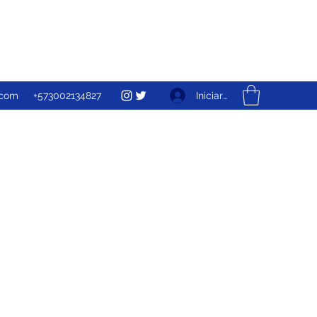
Iniciar sesión
.com
+573002134827