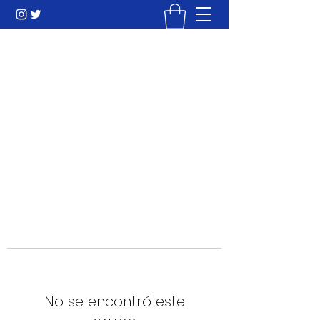
Mi Camino hacia la Cima
Liderazgo & Ingeniería Humana
info@micaminohacialacima.com
+573002134827
No se encontró este