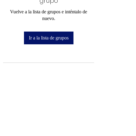
grupo
Vuelve a la lista de grupos e inténtalo de
nuevo.
Ir a la lista de grupos
Mi Camino hacia la Cima
info@micaminohacialacima.com