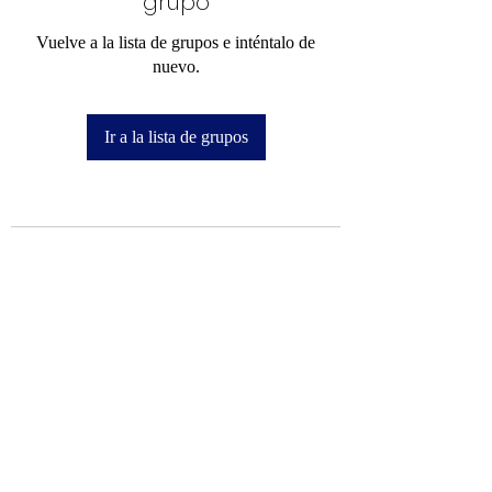
grupo
Vuelve a la lista de grupos e inténtalo de
nuevo.
Ir a la lista de grupos
Mi Camino hacia la Cima
info@micaminohacialacima.com