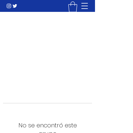
Mi Camino hacia la Cima
Liderazgo & Ingeniería Humana
info@micaminohacialacima.com
+573002134827
No se encontró este