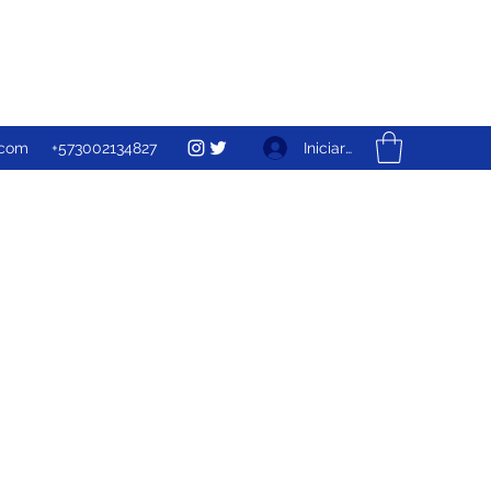
Iniciar sesión
.com
+573002134827